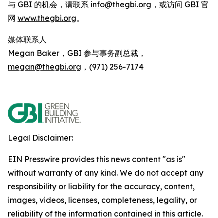
与 GBI 的机会，请联系
info@thegbi.org
，或访问 GBI 官
网
www.thegbi.org
。
媒体联系人
Megan Baker，GBI 参与事务副总裁，
megan@thegbi.org
，(971) 256-7174
Legal Disclaimer:
EIN Presswire provides this news content "as is"
without warranty of any kind. We do not accept any
responsibility or liability for the accuracy, content,
images, videos, licenses, completeness, legality, or
reliability of the information contained in this article.