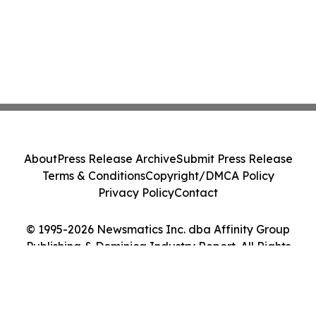
About
Press Release Archive
Submit Press Release
Terms & Conditions
Copyright/DMCA Policy
Privacy Policy
Contact
© 1995-2026 Newsmatics Inc. dba Affinity Group
Publishing & Dominica Industry Report. All Rights
Reserved.
Cookie Settings / Your Privacy Choices