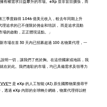
擁有權需求日益攀升的市場。eXp 並非盲目擴張，而
nal 截至第三季度錄得 1.046 億美元收入，較去年同期上升
代理追求的已不僅限於佣金和培訓， 而是追求流動
新市場的啟動，正正體現這點。」
場在首 30 天內已招募超過 100 名物業代理，一
足以說明一切，讓我們了然於胸。在這些國家或地區，我
因就在於此。我們進駐的市場，均已具備需求及領導力
YVVE™
是 eXp 的人工智能 (AI) 原生國際物業搜尋平
，透過 eXp 內部的全球轉介網絡，物業代理得以輕