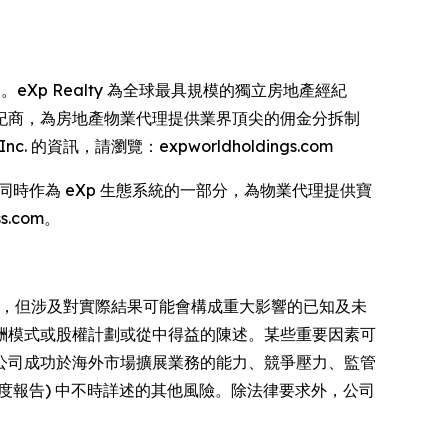
es 的控股公司。eXp Realty 為全球最具規模的獨立房地產經紀
核心的經紀商，為房地產物業代理提供業界頂尖的佣金分拆制
的資訊，請瀏覽：expworldholdings.com
的品牌。同時作為 eXp 生態系統的一部分，為物業代理提供寶
.com。
期，但涉及對實際結果可能會構成重大影響的已知及未
酬模式或股權計劃或從中得益的陳述。某些重要因素可
公司成功於海外市場擴展業務的能力、競爭壓力、監管
的年度報告) 中不時詳述的其他風險。除法律要求外，公司