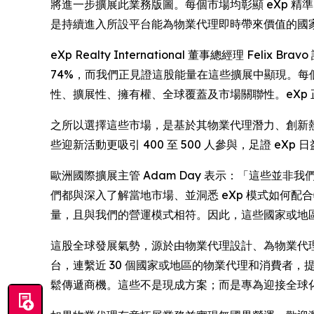
將進一步擴展此業務版圖。每個市場均彰顯 eXp 
是持續進入所設平台能為物業代理即時帶來價值的國
eXp Realty International 董事總經理 Fel
74%，而我們正見證這股能量在這些擴展中顯現。每
性、擴展性、擁有權、全球覆蓋及市場關聯性。eXp
之所以選擇這些市場，是基於其物業代理潛力、創新熱忱
些迎新活動更吸引 400 至 500 人參與，足證 eX
歐洲國際擴展主管 Adam Day 表示：「這些
們都與深入了解當地市場、並洞悉 eXp 模式如何
量，且與我們的營運模式相符。因此，這些國家或地
這股全球發展氣勢，源於由物業代理設計、為物業代理
台，連繫近 30 個國家或地區的物業代理和消費者，
鬆傳遞商機。這些不是現成方案；而是專為迎接全球