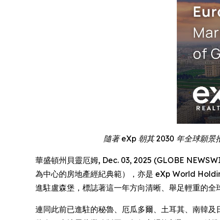
隨著 eXp 朝其 2030 年
華盛頓州貝靈厄姆, Dec. 03, 2025 (GLOBE NEWSWIRE)
為中心的房地產經紀典範），亦是 eXp World Hold
進駐盧森堡，標誌著這一年方向清晰、舉足輕重的全
連同此前已進駐的秘魯、厄瓜多爾、土耳其、南韓及日本