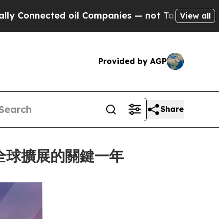
cted oil Companies — not Taxpayers — the Chance
View all
Provided by AGP
Share
就全球擴展的關鍵一年