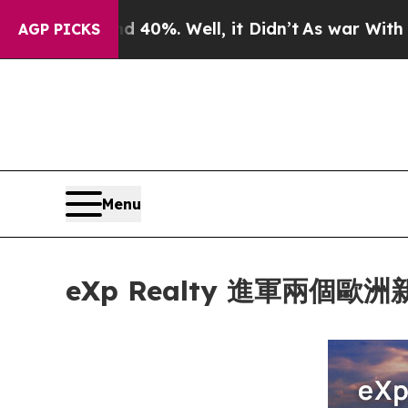
nd 40%. Well, it Didn’t
As war With Iran Drove 
AGP PICKS
Menu
eXp Realty 進軍兩