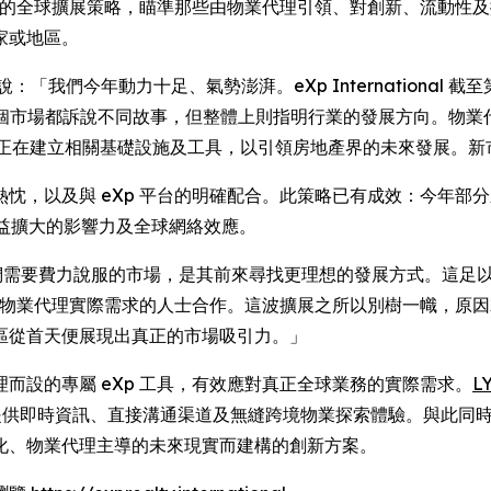
精準的全球擴展策略，瞄準那些由物業代理引領、對創新、流動性及
家或地區。
ix Bravo 說：「我們今年動力十足、氣勢澎湃。eXp Internatio
個市場都訴說不同故事，但整體上則指明行業的發展方向。物業
 正在建立相關基礎設施及工具，以引領房地產界的未來發展。
，以及與 eXp 平台的明確配合。此策略已有成效：今年部分新市
p 日益擴大的影響力及全球網絡效應。
並非我們需要費力說服的市場，是其前來尋找更理想的發展方式。這
配合物業代理實際需求的人士合作。這波擴展之所以別樹一幟，原
區從首天便展現出真正的市場吸引力。」
而設的專屬 eXp 工具，有效應對真正全球業務的實際需求。
L
提供即時資訊、直接溝通渠道及無縫跨境物業探索體驗。與此同時
化、物業代理主導的未來現實而建構的創新方案。