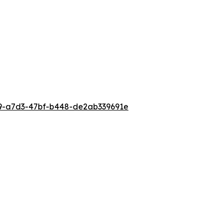
9-a7d3-47bf-b448-de2ab339691e