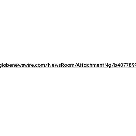
.globenewswire.com/NewsRoom/AttachmentNg/b407789