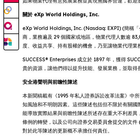
如果物業代理有意拓展業務並實現無國界營運，歡迎
關於 eXp World Holdings, Inc.
eXp World Holdings, Inc. (Nasdaq: EXP
商，業務遍及 29 個國家或地區，物業代理人數逾 83
度、收益共享、持有股權的機會，乃至讓物業代理業務茁壯發展的環
SUCCESS® Enterprises 成立於 1897
貴的資源，讓他們得以提升技能、發展業務，並取得長遠的成
安全港聲明與前瞻性陳述
本新聞稿載有《1995 年私人證券訴訟改革法案》
知風險和不明朗因素。這些陳述包括但不限於有關國
能導致實際結果與前瞻性陳述所述存在重大不利差異
條例的轉變，以及公司向證券交易委員會提交的文件 (包
對於此等陳述的更新概不承擔任何責任。