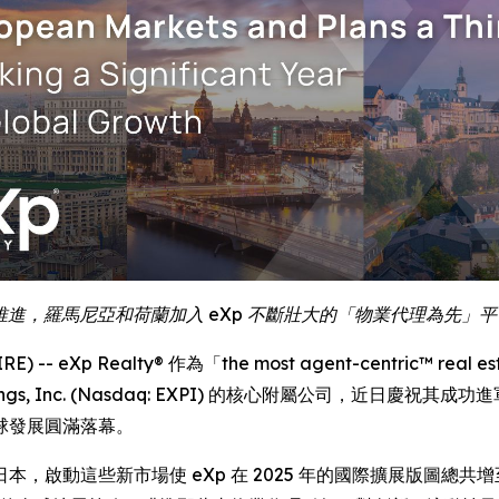
全球願景推進，羅馬尼亞和荷蘭加入 eXp 不斷壯大的「物業代理為先
 -- eXp Realty® 作為「the most agent-centric™ real
ings, Inc. (Nasdaq: EXPI) 的核心附屬公司，近
球發展圓滿落幕。
，啟動這些新市場使 eXp 在 2025 年的國際擴展版圖總