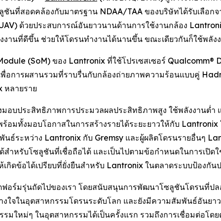
ลูชันที่สอดคล้องกับมาตรฐาน NDAA/TAA ของบริษัทได้รับเลือกจาก
AV) ด้วยประสบการณ์อันยาวนานด้านการใช้งานกล้อง Lantronix 
้พลังงานที่ดีขึ้น ช่วยให้โดรนทำงานได้นานขึ้น ขณะเดียวกันก็ใช
odule (SoM) ของ Lantronix ที่ใช้โปรเซสเซอร์ Qualcomm® D
นเพื่อการผสานรวมที่ราบรื่นกับกล้องถ่ายภาพความร้อนแบบคู่ Ha
ix หลายราย
่งมอบประสิทธิภาพการประมวลผลประสิทธิภาพสูง ใช้พลังงานต่ำ แ
ร้อมทั้งมอบโอกาสในการสร้างรายได้ระยะยาวให้กับ Lantroni
ัมพันธ์ระหว่าง Lantronix กับ Gremsy และผู้ผลิตโดรนรายอื่นๆ L
อได้สำหรับโซลูชันที่เชื่อถือได้ และเป็นไปตามข้อกำหนดในการเ
กิดข้อได้เปรียบที่ยั่งยืนสำหรับ Lantronix ในตลาดระบบป้องกัน
พลตฟอร์มรุ่นถัดไปของเรา โดยสนับสนุนการพัฒนาโซลูชันโดรนที่
ามไว้วางใจในอุตสาหกรรมโดรนระดับโลก และยังมีความสัมพันธ์อันย
ใหม่ๆ ในอุตสาหกรรมได้เป็นครั้งแรก รวมถึงการเชื่อมต่อโดยต