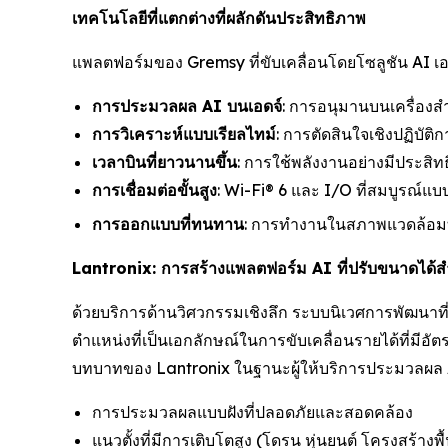
เทคโนโลยีที่แตกต่างที่ผลักดันประสิทธิภาพ
แพลตฟอร์มของ Gremsy ที่ขับเคลื่อนโดยโซลูชัน AI เ
การประมวลผล AI บนเอดจ์
: การอนุมานบนเครื่อง
การวิเคราะห์แบบเรียลไทม์
: การตัดสินใจเชิงปฏิบั
เวลาบินที่ยาวนานขึ้น
: การใช้พลังงานอย่างมีประสิท
การเชื่อมต่อขั้นสูง
: Wi-Fi® 6 และ I/O ที่สมบูรณ์แ
การออกแบบที่ทนทาน
: การทำงานในสภาพแวดล้อมที
Lantronix: การสร้างแพลตฟอร์ม AI ที่ปรับขนาดได
ด้วยบริการด้านวิศวกรรมเชิงลึก ระบบนิเวศการพัฒนาที
ตำแหน่งที่เป็นเอกลักษณ์ในการขับเคลื่อนรายได้ที่มีอ
บทบาทของ Lantronix ในฐานะผู้ให้บริการประมวลผล AI ท
การประมวลผลแบบฝังที่ปลอดภัยและสอดคล้อง
แนวตั้งที่มีการเติบโตสูง (โดรน หุ่นยนต์ โครงสร้างพ